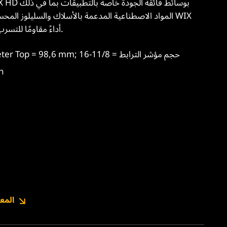
المواد الاصطناعية المدعمة بالأسلاك والسليلوز المحسن 
HD أداءً مقاومًا للتسرب وطويل الأمد في جميع ظروف التشغيل.
الارتفاع = 105,9 mm; Outside Diameter Top = 98,6 mm; حجم مؤشر الترابط = 11/8-16
ال
المعل