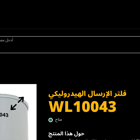
أدخل مص
فلتر الإرسال الهيدروليكي
WL10043
متاح
حول هذا المنتج