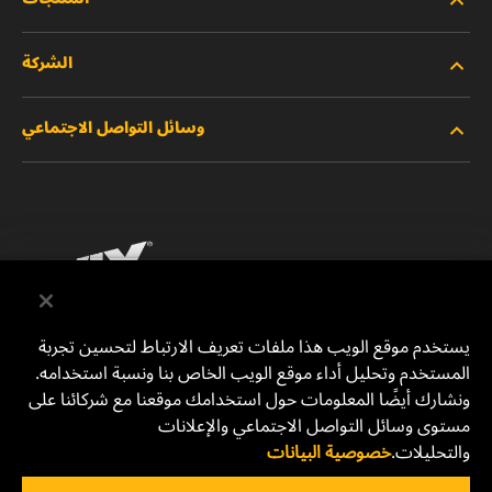
الشركة
المنتجات الجديدة
وسائل التواصل الاجتماعي
المنتجات المتوقفة/المستبدلة
الوظائف
خصوصية البيانات
فيسبوك
إشعار قانوني
انستقرام
الطباعة
يوتيوب
يستخدم موقع الويب هذا ملفات تعريف الارتباط لتحسين تجربة
المستخدم وتحليل أداء موقع الويب الخاص بنا ونسبة استخدامه.
للتواصل معنا
MANN+HUMMEL Middle East FZE
ونشارك أيضًا المعلومات حول استخدامك موقعنا مع شركائنا على
DAFZA (Dubai Airport Free Zone)
مستوى وسائل التواصل الاجتماعي والإعلانات
والتحليلات.
خصوصية البيانات
Office 1013, Bldg. 7WA
P.O.Box. 293882 - Dubai, U.A.E