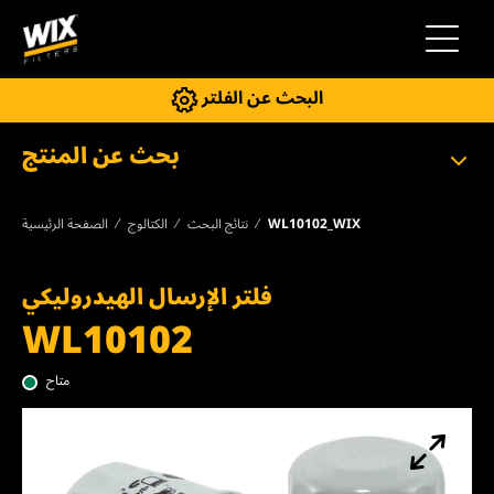
إلى التنقل
البحث عن الفلتر
بحث عن المنتج
WL10102_WIX
نتائج البحث
الكتالوج
الصفحة الرئيسية
فلتر الإرسال الهيدروليكي
WL10102
متاح