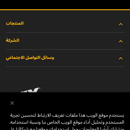
المنتجات
الشركة
المنتجات الجديدة
وسائل التواصل الاجتماعي
المنتجات المتوقفة/المستبدلة
الوظائف
خصوصية البيانات
فيسبوك
إشعار قانوني
انستقرام
الطباعة
يوتيوب
يستخدم موقع الويب هذا ملفات تعريف الارتباط لتحسين تجربة
المستخدم وتحليل أداء موقع الويب الخاص بنا ونسبة استخدامه.
للتواصل معنا
MANN+HUMMEL Middle East FZE
ونشارك أيضًا المعلومات حول استخدامك موقعنا مع شركائنا على