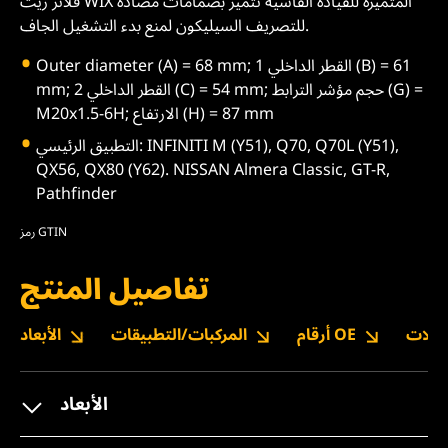
فلاتر زيت WIX المتميزة للقيادة القاسية تتميز بصمامات مضادة
للتصريف السيليكون لمنع بدء التشغيل الجاف.
Outer diameter (A) = 68 mm; القطر الداخلي 1 (B) = 61
mm; القطر الداخلي 2 (C) = 54 mm; حجم مؤشر الترابط (G) =
M20x1.5-6H; الارتفاع (H) = 87 mm
التطبيق الرئيسي: INFINITI M (Y51), Q70, Q70L (Y51),
QX56, QX80 (Y62). NISSAN Almera Classic, GT-R,
Pathfinder
رمز GTIN
تفاصيل المنتج
نزيلات
أرقام OE
المركبات/التطبيقات
الأبعاد
الأبعاد