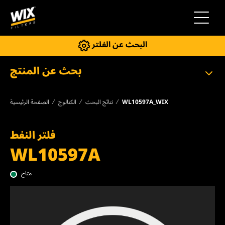
إلى التنقل
البحث عن الفلتر
بحث عن المنتج
WL10597A_WIX
نتائج البحث
الكتالوج
الصفحة الرئيسية
فلتر النفط
WL10597A
متاح