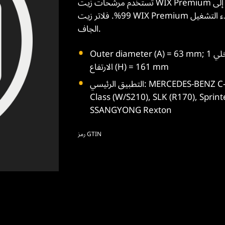
تستخدم مرشحات زيت WIX Premium للاستخدام الشديد أليافًا اصطناعية بكفاءة احتجاز الأوساخ تصل إلى
99%. فلاتر زيت WIX Premium للقيادة القاسية تحتوي على صمامات من السيليكون لمنع بدء التشغيل
الجاف.
Outer diameter (A) = 63 mm; القطر الداخلي 1 (B) = 19 mm; القطر الداخلي 2 (C) = 22 mm;
الارتفاع (H) = 161 mm
التطبيق الرئيسي: MERCEDES-BENZ C-Class (W202/S202), CLK (C208), E-Class (124), E-
Class (W/S210), SLK (R170), Spri
SSANGYONG Rexton
رمز GTIN