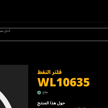
أدخل مص
فلتر النفط
WL10635
متاح
حول هذا المنتج