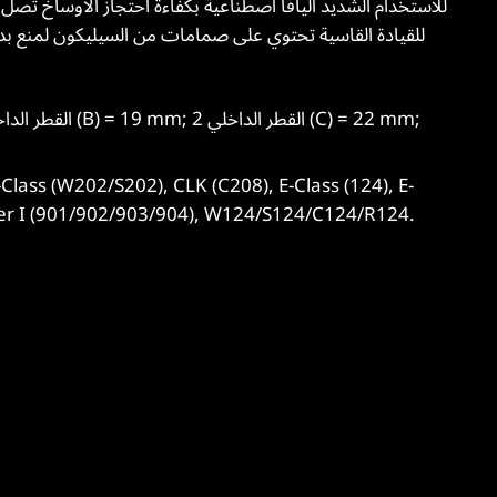
nter I (901/902/903/904), W124/S124/C124/R124.