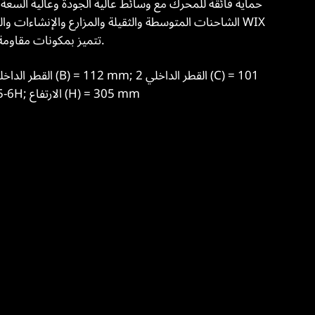
الشاحنات المتوسطة والثقيلة والمزارع والإنشاءات والت
HD تتميز بمكونات مقاومة للتآكل لأداء طويل الأمد ومقاوم للتسرب.
mm; حجم مؤشر الترابط (G) = M36x1.5-6H; الارتفاع (H) = 305 mm