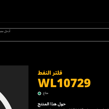
أدخل مص
فلتر النفط
WL10729
متاح
حول هذا المنتج