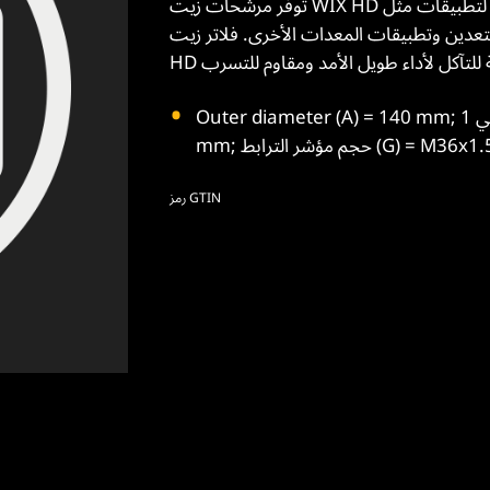
توفر مرشحات زيت WIX HD حماية فائقة للمحرك مع وسائط عالية الجودة وعالية السعة لتطبيقات مثل
عدين وتطبيقات المعدات الأخرى. فلاتر زيت WIX
Outer diameter (A) = 140 mm; القطر الداخلي 1 (B) = 112 mm; القطر الداخلي 2 (C) = 101
رمز GTIN