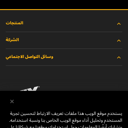
المنتجات
الشركة
المنتجات الجديدة
وسائل التواصل الاجتماعي
المنتجات المتوقفة/المستبدلة
الوظائف
خصوصية البيانات
فيسبوك
إشعار قانوني
انستقرام
الطباعة
يوتيوب
يستخدم موقع الويب هذا ملفات تعريف الارتباط لتحسين تجربة
المستخدم وتحليل أداء موقع الويب الخاص بنا ونسبة استخدامه.
للتواصل معنا
MANN+HUMMEL Middle East FZE
ونشارك أيضًا المعلومات حول استخدامك موقعنا مع شركائنا على