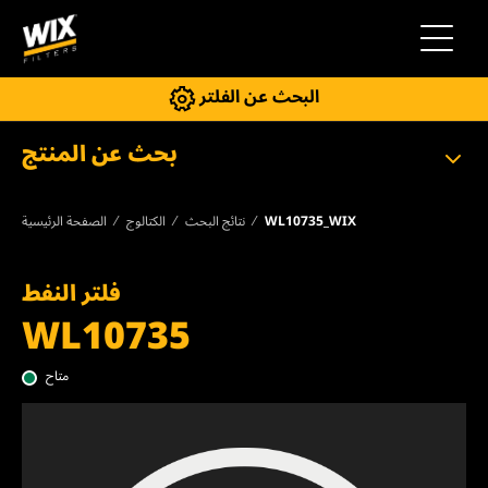
إلى التنقل
البحث عن الفلتر
بحث عن المنتج
WL10735_WIX
نتائج البحث
الكتالوج
الصفحة الرئيسية
فلتر النفط
WL10735
متاح