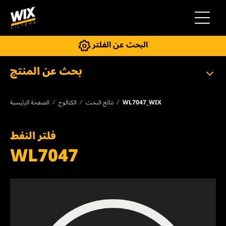
إلى التنقل
البحث عن الفلتر
بحث عن المنتج
WL7047_WIX
نتائج البحث
الكتالوج
الصفحة الرئيسية
فلتر النفط
WL7047