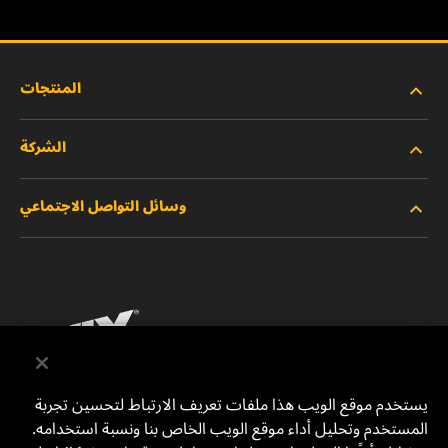
المنتجات
الشركة
المنتجات الجديدة
وسائل التواصل الاجتماعي
المنتجات المتوقفة/المستبدلة
الوظائف
خصوصية البيانات
فيسبوك
إشعار قانوني
انستقرام
الطباعة
يوتيوب
يستخدم موقع الويب هذا ملفات تعريف الارتباط لتحسين تجربة
المستخدم وتحليل أداء موقع الويب الخاص بنا ونسبة استخدامه.
للتواصل معنا
MANN+HUMMEL Middle East FZE