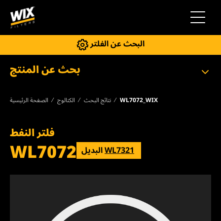
إلى التنقل
البحث عن الفلتر
بحث عن المنتج
WL7072_WIX
نتائج البحث
الكتالوج
الصفحة الرئيسية
فلتر النفط
WL7072
WL7321
البديل