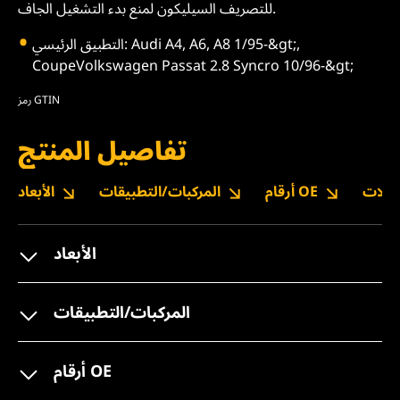
للتصريف السيليكون لمنع بدء التشغيل الجاف.
التطبيق الرئيسي: Audi A4, A6, A8 1/95-&gt;,
CoupeVolkswagen Passat 2.8 Syncro 10/96-&gt;
رمز GTIN
تفاصيل المنتج
نزيلات
أرقام OE
المركبات/التطبيقات
الأبعاد
الأبعاد
المركبات/التطبيقات
أرقام OE