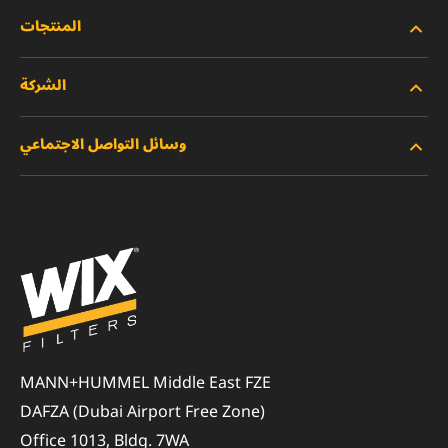
المنتجات
الشركة
المنتجات الجديدة
وسائل التواصل الاجتماعي
المنتجات المتوقفة/المستبدلة
الوظائف
خصوصية البيانات
فيسبوك
إشعار قانوني
انستقرام
الطباعة
يوتيوب
للتواصل معنا
MANN+HUMMEL Middle East FZE
DAFZA (Dubai Airport Free Zone)
Office 1013, Bldg. 7WA