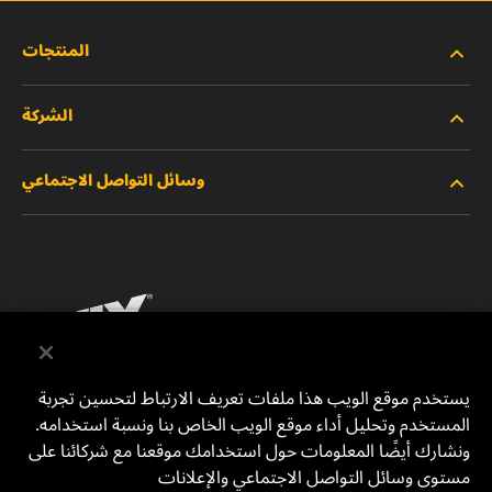
المنتجات
الشركة
المنتجات الجديدة
وسائل التواصل الاجتماعي
المنتجات المتوقفة/المستبدلة
الوظائف
خصوصية البيانات
فيسبوك
إشعار قانوني
انستقرام
الطباعة
يوتيوب
يستخدم موقع الويب هذا ملفات تعريف الارتباط لتحسين تجربة
المستخدم وتحليل أداء موقع الويب الخاص بنا ونسبة استخدامه.
للتواصل معنا
MANN+HUMMEL Middle East FZE
ونشارك أيضًا المعلومات حول استخدامك موقعنا مع شركائنا على
DAFZA (Dubai Airport Free Zone)
مستوى وسائل التواصل الاجتماعي والإعلانات