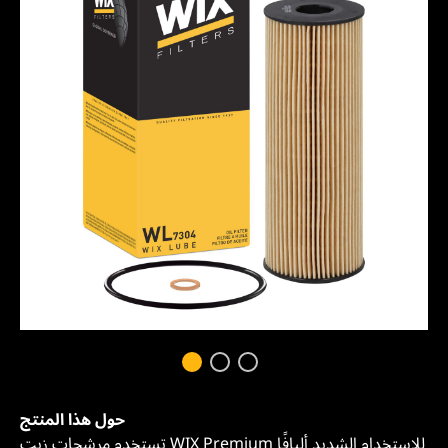
حول هذا المنتج
تستخدم مرشحات زيت WIX Premium للاستخدام الشديد أليافًا