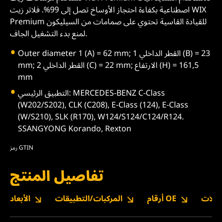
اصطناعية بكفاءة احتجاز الأوساخ تصل إلى 99%. فلاتر زيت WIX
Premium للقيادة القاسية تحتوي على صمامات من السيليكون
لمنع بدء التشغيل الجاف.
Outer diameter 1 (A) = 62 mm; القطر الداخلي 1 (B) = 23
mm; القطر الداخلي 2 (C) = 22 mm; الارتفاع (H) = 161,5
mm
التطبيق الرئيسي: MERCEDES-BENZ C-Class
(W202/S202), CLK (C208), E-Class (124), E-Class
(W/S210), SLK (R170), W124/S124/C124/R124.
SSANGYONG Korando, Rexton
رمز GTIN
تفاصيل المنتج
نزيلات
أرقام OE
المركبات/التطبيقات
الأبعاد