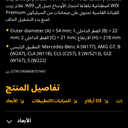
اصطناعية بكفاءة احتجاز الأوساخ تصل إلى 99%. فلاتر زيت WIX
Premium للقيادة القاسية تحتوي على صمامات من السيليكون
لمنع بدء التشغيل الجاف.
Outer diameter (A) = 54 mm; القطر الداخلي 1 (B) = 22
mm; القطر الداخلي 2 (C) = 21 mm; الارتفاع (H) = 218 mm
التطبيق الرئيسي: Mercedes-Benz A (W177), AMG GT, B
(W247), CLA (W118), CLS (C257), E (W/S213), GLE
(W167), S (W222)
رمز GTIN 5904608757401
تفاصيل المنتج
نزيلات
أرقام OE
المركبات/التطبيقات
الأبعاد
الأبعاد