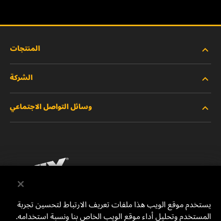
المنتجات
الشركة
المنتجات الجديدة
وسائل التواصل الاجتماعي
المنتجات المتوقفة/المستبدلة
الوظائف
خصوصية البيانات
فيسبوك
إشعار قانوني
انستقرام
الطباعة
يوتيوب
يستخدم موقع الويب هذا ملفات تعريف الارتباط لتحسين تجربة
المستخدم وتحليل أداء موقع الويب الخاص بنا ونسبة استخدامه.
للتواصل معنا