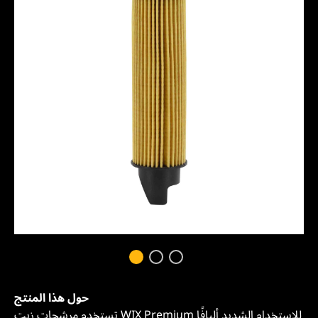
حول هذا المنتج
تستخدم مرشحات زيت WIX Premium للاستخدام الشديد أليافًا