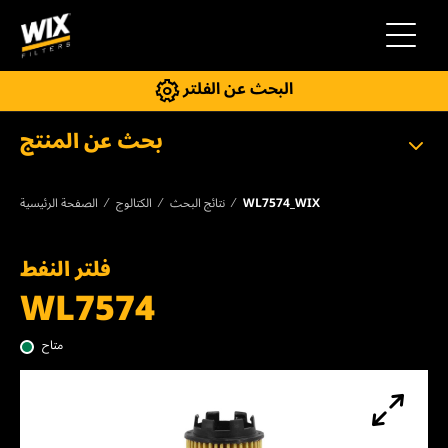
إلى التنقل
البحث عن الفلتر
بحث عن المنتج
WL7574_WIX
نتائج البحث
الكتالوج
الصفحة الرئيسية
فلتر النفط
WL7574
متاح