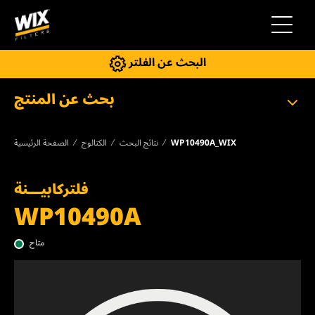
إلى التنقل
البحث عن الفلتر
بحث عن المنتج
WP10490A_WIX
نتائج البحث
الكتالوج
الصفحة الرئيسية
فلتركابيـــنة
WP10490A
متاح