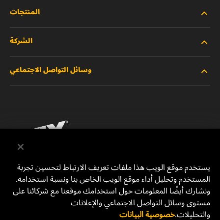
المنتجات
الشركة
المنتجات الجديدة
وسائل التواصل الاجتماعي
المنتجات المتوقفة/المستبدلة
الوظائف
خصوصية البيانات
فيسبوك
إشعار قانوني
انستقرام
الطباعة
يوتيوب
يستخدم موقع الويب هذا ملفات تعريف الارتباط لتحسين تجربة
المستخدم وتحليل أداء موقع الويب الخاص بنا ونسبة استخدامه.
للتواصل معنا
MANN+HUMMEL Middle East FZE
ونشارك أيضًا المعلومات حول استخدامك موقعنا مع شركائنا على
DAFZA (Dubai Airport Free Zone)
مستوى وسائل التواصل الاجتماعي والإعلانات
والتحليلات.
خصوصية البيانات
Office 1013, Bldg. 7WA