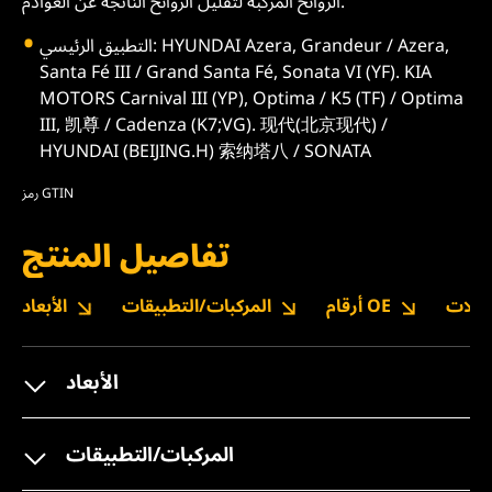
الروائح المركبة لتقليل الروائح الناتجة عن العوادم.
التطبيق الرئيسي: HYUNDAI Azera, Grandeur / Azera,
Santa Fé III / Grand Santa Fé, Sonata VI (YF). KIA
MOTORS Carnival III (YP), Optima / K5 (TF) / Optima
III, 凯尊 / Cadenza (K7;VG). 现代(北京现代) /
HYUNDAI (BEIJING.H) 索纳塔八 / SONATA
رمز GTIN
تفاصيل المنتج
نزيلات
أرقام OE
المركبات/التطبيقات
الأبعاد
الأبعاد
المركبات/التطبيقات