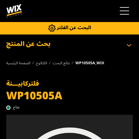
إلى التنقل
البحث عن الفلتر
بحث عن المنتج
WP10505A_WIX
نتائج البحث
الكتالوج
الصفحة الرئيسية
فلتركابيـــنة
WP10505A
متاح