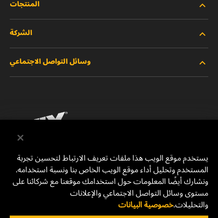
المنتجات
الشركة
المنتجات الجديدة
وسائل التواصل الاجتماعي
المنتجات المتوقفة/المستبدلة
الوظائف
خصوصية البيانات
فيسبوك
إشعار قانوني
انستقرام
الطباعة
يوتيوب
يستخدم موقع الويب هذا ملفات تعريف الارتباط لتحسين تجربة
المستخدم وتحليل أداء موقع الويب الخاص بنا ونسبة استخدامه.
للتواصل معنا
MANN+HUMMEL Middle East FZE
ونشارك أيضًا المعلومات حول استخدامك موقعنا مع شركائنا على
DAFZA (Dubai Airport Free Zone)
مستوى وسائل التواصل الاجتماعي والإعلانات
والتحليلات.
خصوصية البيانات
Office 1013, Bldg. 7WA