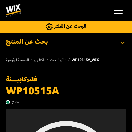
إلى التنقل
البحث عن الفلتر
بحث عن المنتج
WP10515A_WIX
نتائج البحث
الكتالوج
الصفحة الرئيسية
فلتركابيـــنة
WP10515A
متاح