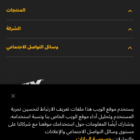
المنتجات
الشركة
المنتجات الجديدة
وسائل التواصل الاجتماعي
المنتجات المتوقفة/المستبدلة
الوظائف
خصوصية البيانات
فيسبوك
إشعار قانوني
انستقرام
الطباعة
يوتيوب
يستخدم موقع الويب هذا ملفات تعريف الارتباط لتحسين تجربة
المستخدم وتحليل أداء موقع الويب الخاص بنا ونسبة استخدامه.
للتواصل معنا
MANN+HUMMEL Middle East FZE
ونشارك أيضًا المعلومات حول استخدامك موقعنا مع شركائنا على
DAFZA (Dubai Airport Free Zone)
مستوى وسائل التواصل الاجتماعي والإعلانات
والتحليلات.
خصوصية البيانات
Office 1013, Bldg. 7WA