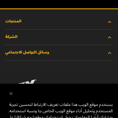
المنتجات
الشركة
المنتجات الجديدة
وسائل التواصل الاجتماعي
المنتجات المتوقفة/المستبدلة
الوظائف
خصوصية البيانات
فيسبوك
إشعار قانوني
انستقرام
الطباعة
يوتيوب
يستخدم موقع الويب هذا ملفات تعريف الارتباط لتحسين تجربة
المستخدم وتحليل أداء موقع الويب الخاص بنا ونسبة استخدامه.
للتواصل معنا
MANN+HUMMEL Middle East FZE
ونشارك أيضًا المعلومات حول استخدامك موقعنا مع شركائنا على