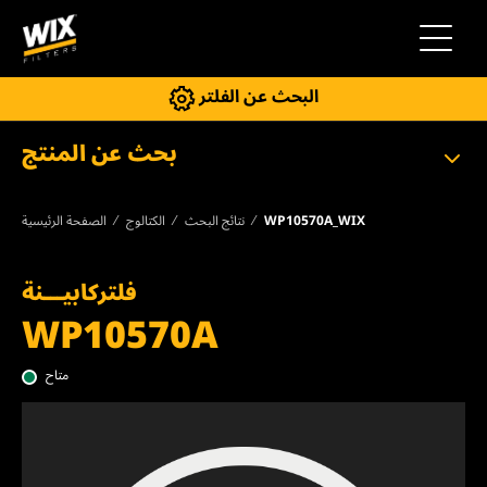
إلى التنقل
البحث عن الفلتر
بحث عن المنتج
WP10570A_WIX
نتائج البحث
الكتالوج
الصفحة الرئيسية
فلتركابيـــنة
WP10570A
متاح