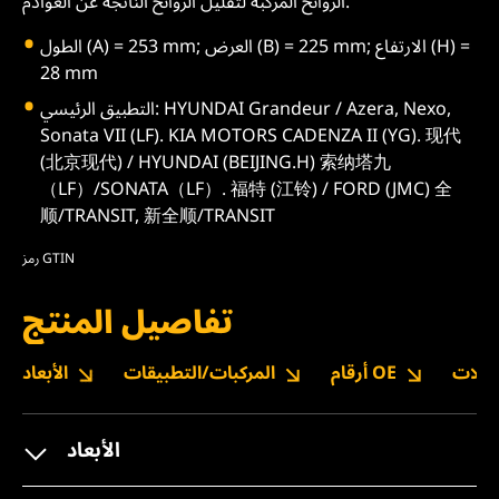
الروائح المركبة لتقليل الروائح الناتجة عن العوادم.
الطول (A) = 253 mm; العرض (B) = 225 mm; الارتفاع (H) =
28 mm
التطبيق الرئيسي: HYUNDAI Grandeur / Azera, Nexo,
Sonata VII (LF). KIA MOTORS CADENZA II (YG). 现代
(北京现代) / HYUNDAI (BEIJING.H) 索纳塔九
（LF）/SONATA（LF）. 福特 (江铃) / FORD (JMC) 全
顺/TRANSIT, 新全顺/TRANSIT
رمز GTIN
تفاصيل المنتج
نزيلات
أرقام OE
المركبات/التطبيقات
الأبعاد
الأبعاد