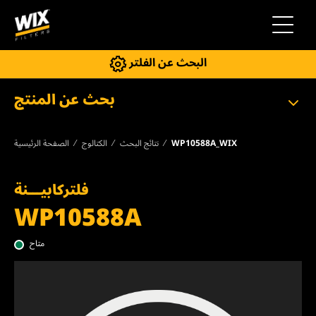
إلى التنقل
البحث عن الفلتر
بحث عن المنتج
WP10588A_WIX
نتائج البحث
الكتالوج
الصفحة الرئيسية
فلتركابيـــنة
WP10588A
متاح