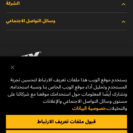
الشركة
المنتجات الجديدة
وسائل التواصل الاجتماعي
المنتجات المتوقفة/المستبدلة
الوظائف
خصوصية البيانات
فيسبوك
إشعار قانوني
انستقرام
الطباعة
يوتيوب
يستخدم موقع الويب هذا ملفات تعريف الارتباط لتحسين تجربة
المستخدم وتحليل أداء موقع الويب الخاص بنا ونسبة استخدامه.
للتواصل معنا
MANN+HUMMEL Middle East FZE
ونشارك أيضًا المعلومات حول استخدامك موقعنا مع شركائنا على
DAFZA (Dubai Airport Free Zone)
مستوى وسائل التواصل الاجتماعي والإعلانات
والتحليلات.
خصوصية البيانات
Office 1013, Bldg. 7WA
P.O.Box. 293882 - Dubai, U.A.E
قبول ملفات تعريف الارتباط
mhae.pmservices@mann-hummel.com