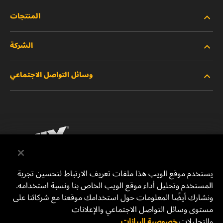
المنتجات
الشركة
المنتجات الجديدة
وسائل التواصل الاجتماعي
المنتجات المتوقفة/المستبدلة
الوظائف
خصوصية البيانات
فيسبوك
إشعار قانوني
انستقرام
الطباعة
يوتيوب
يستخدم موقع الويب هذا ملفات تعريف الارتباط لتحسين تجربة
المستخدم وتحليل أداء موقع الويب الخاص بنا ونسبة استخدامه.
للتواصل معنا
MANN+HUMMEL Middle East FZE
ونشارك أيضًا المعلومات حول استخدامك موقعنا مع شركائنا على
DAFZA (Dubai Airport Free Zone)
مستوى وسائل التواصل الاجتماعي والإعلانات
والتحليلات.
خصوصية البيانات
Office 1013, Bldg. 7WA