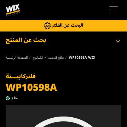
إلى التنقل
البحث عن الفلتر
بحث عن المنتج
WP10598A_WIX
نتائج البحث
الكتالوج
الصفحة الرئيسية
فلتركابيـــنة
WP10598A
متاح