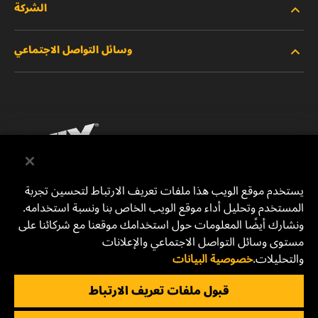
الشركة
المنتجات الجديدة
وسائل التواصل الاجتماعي
المنتجات المتوقفة/المستبدلة
الوظائف
خصوصية البيانات
فيسبوك
إشعار قانوني
انستقرام
الطباعة
يوتيوب
يستخدم موقع الويب هذا ملفات تعريف الارتباط لتحسين تجربة
المستخدم وتحليل أداء موقع الويب الخاص بنا ونسبة استخدامه.
للتواصل معنا
MANN+HUMMEL Middle East FZE
ونشارك أيضًا المعلومات حول استخدامك موقعنا مع شركائنا على
DAFZA (Dubai Airport Free Zone)
مستوى وسائل التواصل الاجتماعي والإعلانات
والتحليلات.
خصوصية البيانات
Office 1013, Bldg. 7WA
P.O.Box. 293882 - Dubai, U.A.E
قبول ملفات تعريف الارتباط
mhae.pmservices@mann-hummel.com