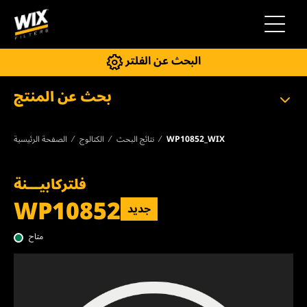
إلى التنقل
البحث عن الفلتر
بحث عن المنتج
WP10852_WIX
نتائج البحث
الكتالوج
الصفحة الرئيسية
فلتركابيـــنة
WP10852
جديد
متاح