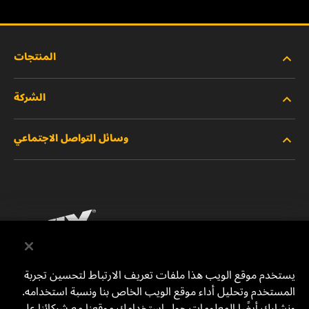
المنتجات
الشركة
المنتجات الجديدة
وسائل التواصل الاجتماعي
المنتجات المتوقفة/المستبدلة
الوظائف
خصوصية البيانات
فيسبوك
إشعار قانوني
انستقرام
الطباعة
يوتيوب
يستخدم موقع الويب هذا ملفات تعريف الارتباط لتحسين تجربة
المستخدم وتحليل أداء موقع الويب الخاص بنا ونسبة استخدامه.
للتواصل معنا
MANN+HUMMEL Middle East FZE
ونشارك أيضًا المعلومات حول استخدامك موقعنا مع شركائنا على