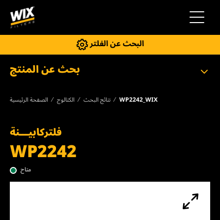
إلى التنقل
البحث عن الفلتر
بحث عن المنتج
WP2242_WIX
نتائج البحث
الكتالوج
الصفحة الرئيسية
فلتركابيـــنة
WP2242
متاح