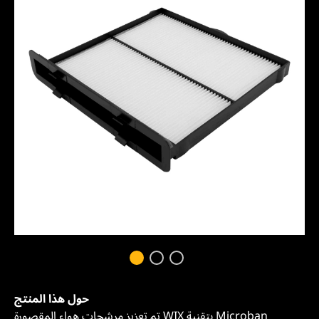
حول هذا المنتج
تم تعزيز مرشحات هواء المقصورة WIX بتقنية Microban