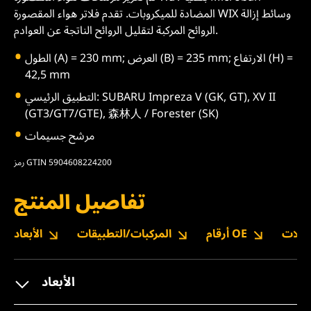
المضادة للميكروبات. تقدم فلاتر هواء المقصورة WIX وسائط إزالة
الروائح المركبة لتقليل الروائح الناتجة عن العوادم.
الطول (A) = 230 mm; العرض (B) = 235 mm; الارتفاع (H) =
42,5 mm
التطبيق الرئيسي: SUBARU Impreza V (GK, GT), XV II
(GT3/GT7/GTE), 森林人 / Forester (SK)
مرشح جسيمات
رمز GTIN 5904608224200
تفاصيل المنتج
نزيلات
أرقام OE
المركبات/التطبيقات
الأبعاد
الأبعاد