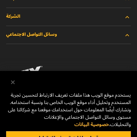
الشركة
المنتجات الجديدة
وسائل التواصل الاجتماعي
المنتجات المتوقفة/المستبدلة
الوظائف
خصوصية البيانات
فيسبوك
إشعار قانوني
انستقرام
الطباعة
يوتيوب
يستخدم موقع الويب هذا ملفات تعريف الارتباط لتحسين تجربة
المستخدم وتحليل أداء موقع الويب الخاص بنا ونسبة استخدامه.
للتواصل معنا
MANN+HUMMEL Middle East FZE
ونشارك أيضًا المعلومات حول استخدامك موقعنا مع شركائنا على
DAFZA (Dubai Airport Free Zone)
مستوى وسائل التواصل الاجتماعي والإعلانات
والتحليلات.
خصوصية البيانات
Office 1013, Bldg. 7WA
P.O.Box. 293882 - Dubai, U.A.E