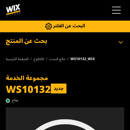
إلى التنقل
البحث عن الفلتر
بحث عن المنتج
WS10132_WIX
نتائج البحث
الكتالوج
الصفحة الرئيسية
مجموعة الخدمة
WS10132
جديد
متاح