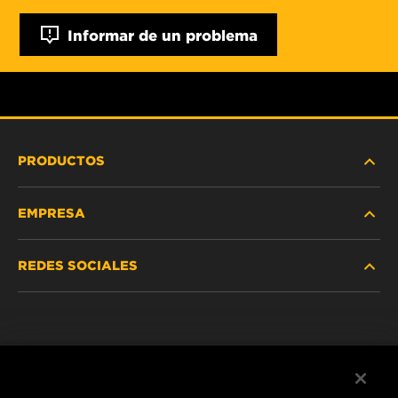
Informar de un problema
PRODUCTOS
EMPRESA
SERVICIO PESADO
REDES SOCIALES
VEHÍCULOS LIVIANOS Y COMERCIALES
NOSOTROS
SERVICIOS INDUSTRIALES
Instagram
POLÍTICA DE PRIVACIDAD
PRODUCTOS RACING
Facebook