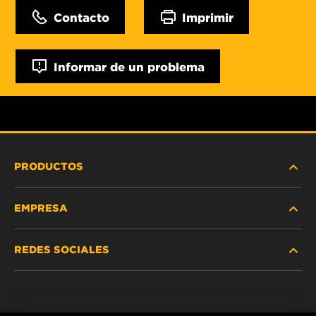
Contacto
Imprimir
Informar de un problema
PRODUCTOS
EMPRESA
SERVICIO PESADO
REDES SOCIALES
VEHÍCULOS LIVIANOS Y COMERCIALES
NOSOTROS
SERVICIOS INDUSTRIALES
Instagram