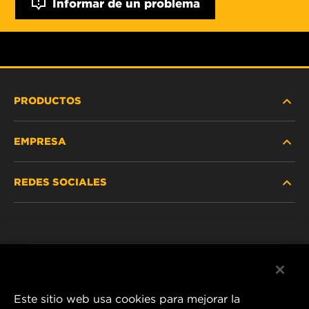
Informar de un problema
PRODUCTOS
EMPRESA
SERVICIO PESADO
REDES SOCIALES
VEHÍCULOS LIVIANOS Y COMERCIALES
NOSOTROS
SERVICIOS INDUSTRIALES
Instagram
POLÍTICA DE PRIVACIDAD
PRODUCTOS RACING
Facebook
AVISO LEGAL
Este sitio web usa cookies para mejorar la