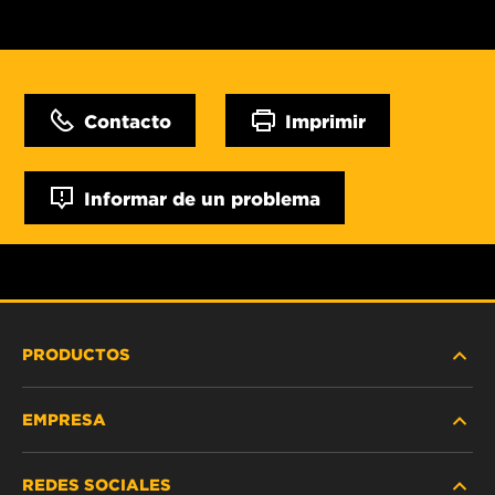
Contacto
Imprimir
Informar de un problema
PRODUCTOS
EMPRESA
SERVICIO PESADO
REDES SOCIALES
VEHÍCULOS LIVIANOS Y COMERCIALES