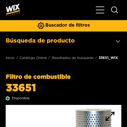
Toggle Naviga
Buscador de filtros
Búsqueda de producto
Inicio
Catálogo Online
Resultados de busqueda
33651_WIX
Filtro de combustible
33651
Disponible