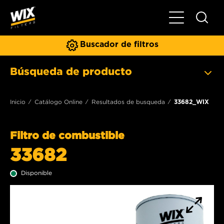
Toggle Naviga
Buscador de filtros
Búsqueda de producto
Inicio
Catálogo Online
Resultados de busqueda
33682_WIX
Filtro de combustible
33682
Disponible