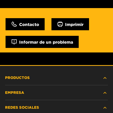
Contacto
Imprimir
Informar de un problema
PRODUCTOS
EMPRESA
SERVICIO PESADO
REDES SOCIALES
VEHÍCULOS LIVIANOS Y COMERCIALES
NOSOTROS