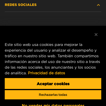
REDES SOCIALES
VEHÍCULOS LIVIANOS Y COMERCIALES
NOSOTROS
SERVICIOS INDUSTRIALES
Instagram
POLÍTICA DE PRIVACIDAD
PRODUCTOS RACING
Facebook
AVISO LEGAL
Este sitio web usa cookies para mejorar la
experiencia del usuario y analizar el desempeño y
tráfico en nuestro sitio web. También compartimos
1 Wix Way
información acerca del uso de nuestro sitio a través
de las redes sociales, los anunciantes y los socios
P.O. Box 1967
de analítica.
Privacidad de datos
Gastonia, NC 28054
Correo electrónico de producto y servicio al cliente:
Aceptar cookies
info@mann-hummel.com
Rechazarlas todas
Copyright 2024 MANN+HUMMEL. All rights reserved.
No vender mis datos personales