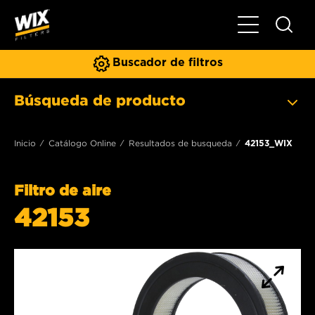
Toggle Naviga
Buscador de filtros
Búsqueda de producto
Inicio
Catálogo Online
Resultados de busqueda
42153_WIX
Filtro de aire
42153