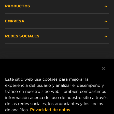
PRODUCTOS
EMPRESA
SERVICIO PESADO
REDES SOCIALES
VEHÍCULOS LIVIANOS Y COMERCIALES
NOSOTROS
SERVICIOS INDUSTRIALES
Instagram
POLÍTICA DE PRIVACIDAD
PRODUCTOS RACING
Facebook
AVISO LEGAL
Este sitio web usa cookies para mejorar la
experiencia del usuario y analizar el desempeño y
tráfico en nuestro sitio web. También compartimos
1 Wix Way
información acerca del uso de nuestro sitio a través
de las redes sociales, los anunciantes y los socios
P.O. Box 1967
de analítica.
Privacidad de datos
Gastonia, NC 28054