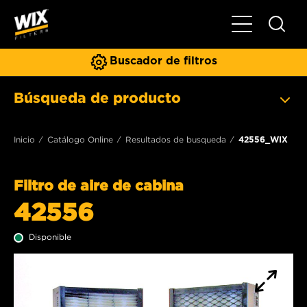
Toggle Naviga
Buscador de filtros
Búsqueda de producto
Inicio
Catálogo Online
Resultados de busqueda
42556_WIX
Filtro de aire de cabina
42556
Disponible