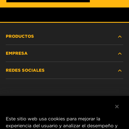
PRODUCTOS
EMPRESA
SERVICIO PESADO
REDES SOCIALES
VEHÍCULOS LIVIANOS Y COMERCIALES
NOSOTROS
SERVICIOS INDUSTRIALES
Instagram
POLÍTICA DE PRIVACIDAD
PRODUCTOS RACING
Facebook
AVISO LEGAL
Este sitio web usa cookies para mejorar la
experiencia del usuario y analizar el desempeño y