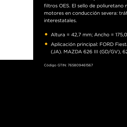
filtros OES. El sello de poliuretan
motores en conducción severa: tráfi
interestatales.
Altura = 42,7 mm; Ancho = 175
Aplicación principal: FORD Fies
(JA). MAZDA 626 III (GD/GV), 6
Código GTIN: 765809461567