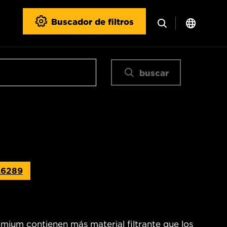
Buscador de filtros
buscar
6289
emium contienen más material filtrante que los