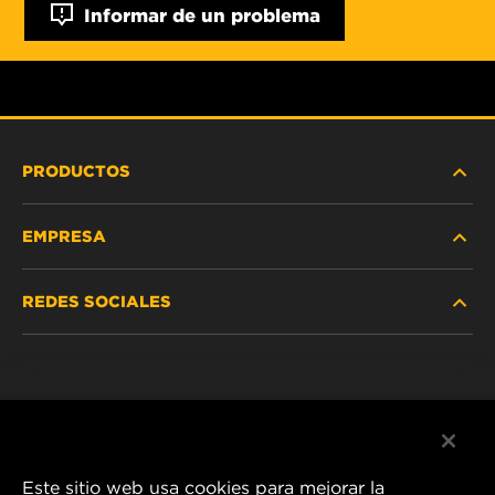
Informar de un problema
PRODUCTOS
EMPRESA
SERVICIO PESADO
REDES SOCIALES
VEHÍCULOS LIVIANOS Y COMERCIALES
NOSOTROS
SERVICIOS INDUSTRIALES
Instagram
POLÍTICA DE PRIVACIDAD
PRODUCTOS RACING
Facebook
AVISO LEGAL
Este sitio web usa cookies para mejorar la