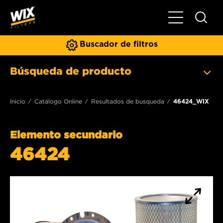
Toggle Naviga
Buscador de filtros
Búsqueda de producto
Inicio
Catálogo Online
Resultados de busqueda
46424_WIX
Elemento secundario
46424