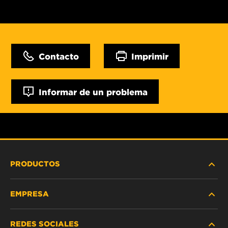
Contacto
Imprimir
Informar de un problema
PRODUCTOS
EMPRESA
SERVICIO PESADO
REDES SOCIALES
VEHÍCULOS LIVIANOS Y COMERCIALES