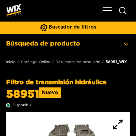
Toggle Naviga
Buscador de filtros
Búsqueda de producto
Inicio
Catálogo Online
Resultados de busqueda
58951_WIX
Filtro de transmisión hidráulica
58951
Nuevo
Disponible