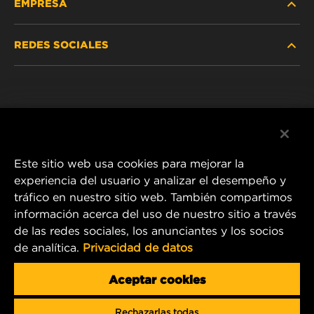
EMPRESA
SERVICIO PESADO
REDES SOCIALES
VEHÍCULOS LIVIANOS Y COMERCIALES
NOSOTROS
SERVICIOS INDUSTRIALES
Instagram
POLÍTICA DE PRIVACIDAD
PRODUCTOS RACING
Facebook
AVISO LEGAL
Este sitio web usa cookies para mejorar la
experiencia del usuario y analizar el desempeño y
tráfico en nuestro sitio web. También compartimos
1 Wix Way
información acerca del uso de nuestro sitio a través
de las redes sociales, los anunciantes y los socios
P.O. Box 1967
de analítica.
Privacidad de datos
Gastonia, NC 28054
Correo electrónico de producto y servicio al cliente:
Aceptar cookies
info@mann-hummel.com
Rechazarlas todas