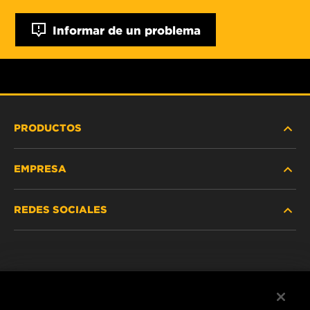
Informar de un problema
PRODUCTOS
EMPRESA
SERVICIO PESADO
REDES SOCIALES
VEHÍCULOS LIVIANOS Y COMERCIALES
NOSOTROS
SERVICIOS INDUSTRIALES
Instagram
POLÍTICA DE PRIVACIDAD
PRODUCTOS RACING
Facebook