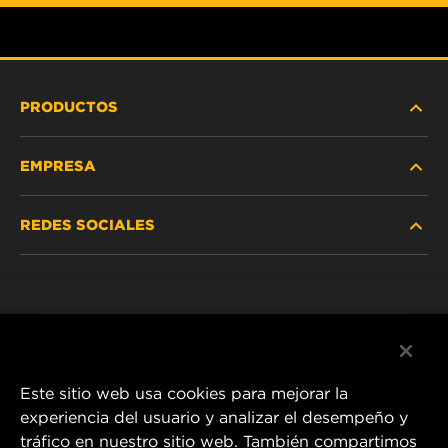
PRODUCTOS
EMPRESA
SERVICIO PESADO
REDES SOCIALES
VEHÍCULOS LIVIANOS Y COMERCIALES
NOSOTROS
SERVICIOS INDUSTRIALES
Instagram
POLÍTICA DE PRIVACIDAD
PRODUCTOS RACING
Facebook
AVISO LEGAL
Este sitio web usa cookies para mejorar la
experiencia del usuario y analizar el desempeño y
tráfico en nuestro sitio web. También compartimos