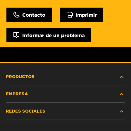
Contacto
Imprimir
Informar de un problema
PRODUCTOS
EMPRESA
SERVICIO PESADO
REDES SOCIALES
VEHÍCULOS LIVIANOS Y COMERCIALES
NOSOTROS
SERVICIOS INDUSTRIALES