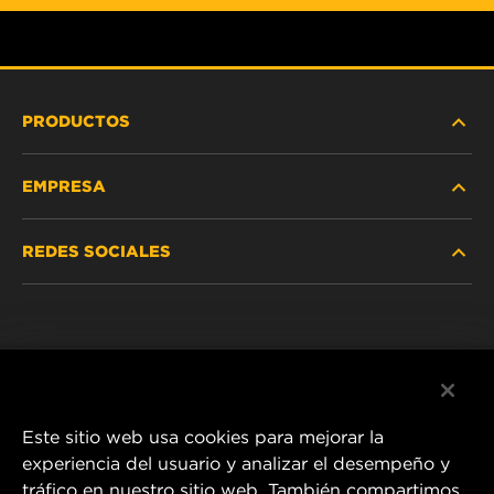
PRODUCTOS
EMPRESA
SERVICIO PESADO
REDES SOCIALES
VEHÍCULOS LIVIANOS Y COMERCIALES
NOSOTROS
SERVICIOS INDUSTRIALES
Instagram
POLÍTICA DE PRIVACIDAD
PRODUCTOS RACING
Facebook
AVISO LEGAL
Este sitio web usa cookies para mejorar la
experiencia del usuario y analizar el desempeño y
tráfico en nuestro sitio web. También compartimos