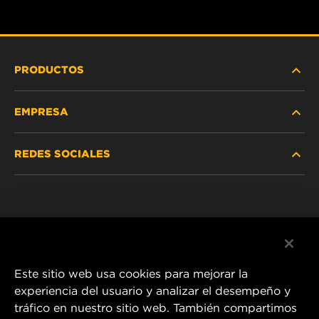
PRODUCTOS
EMPRESA
SERVICIO PESADO
REDES SOCIALES
VEHÍCULOS LIVIANOS Y COMERCIALES
NOSOTROS
SERVICIOS INDUSTRIALES
Instagram
POLÍTICA DE PRIVACIDAD
PRODUCTOS RACING
Facebook
AVISO LEGAL
Este sitio web usa cookies para mejorar la
experiencia del usuario y analizar el desempeño y
tráfico en nuestro sitio web. También compartimos