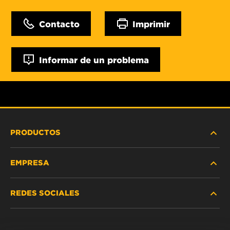
Contacto
Imprimir
Informar de un problema
PRODUCTOS
EMPRESA
SERVICIO PESADO
REDES SOCIALES
VEHÍCULOS LIVIANOS Y COMERCIALES
NOSOTROS
SERVICIOS INDUSTRIALES