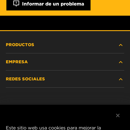
Informar de un problema
PRODUCTOS
EMPRESA
SERVICIO PESADO
REDES SOCIALES
VEHÍCULOS LIVIANOS Y COMERCIALES
NOSOTROS
SERVICIOS INDUSTRIALES
Instagram
POLÍTICA DE PRIVACIDAD
PRODUCTOS RACING
Facebook
AVISO LEGAL
Este sitio web usa cookies para mejorar la