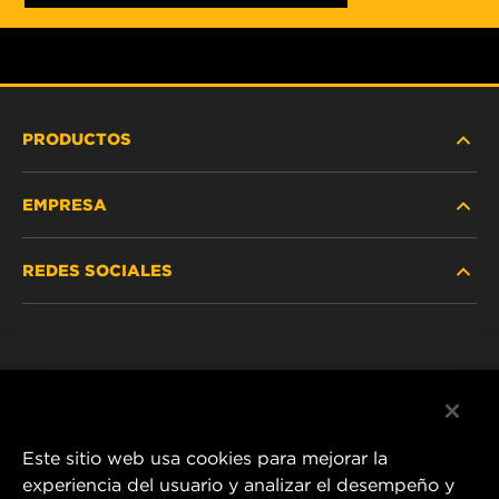
PRODUCTOS
EMPRESA
SERVICIO PESADO
REDES SOCIALES
VEHÍCULOS LIVIANOS Y COMERCIALES
NOSOTROS
SERVICIOS INDUSTRIALES
Instagram
POLÍTICA DE PRIVACIDAD
PRODUCTOS RACING
Facebook
AVISO LEGAL
Este sitio web usa cookies para mejorar la
experiencia del usuario y analizar el desempeño y