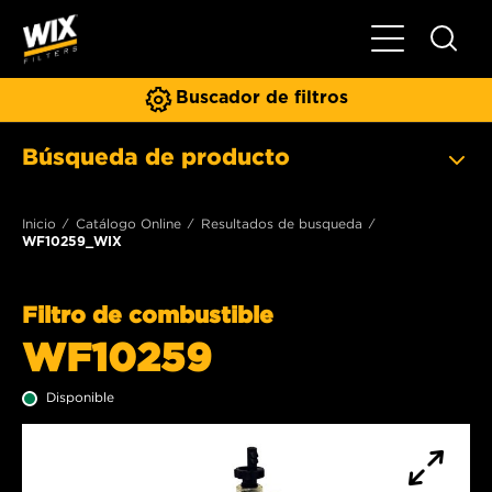
Toggle Naviga
Buscador de filtros
Búsqueda de producto
Inicio
Catálogo Online
Resultados de busqueda
WF10259_WIX
Filtro de combustible
WF10259
Disponible