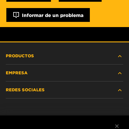
Informar de un problema
PRODUCTOS
EMPRESA
SERVICIO PESADO
REDES SOCIALES
VEHÍCULOS LIVIANOS Y COMERCIALES
NOSOTROS
SERVICIOS INDUSTRIALES
Instagram
POLÍTICA DE PRIVACIDAD
PRODUCTOS RACING
Facebook