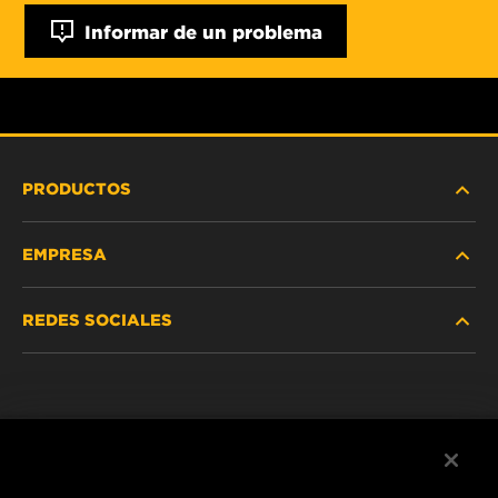
Informar de un problema
PRODUCTOS
EMPRESA
SERVICIO PESADO
REDES SOCIALES
VEHÍCULOS LIVIANOS Y COMERCIALES
NOSOTROS
SERVICIOS INDUSTRIALES
Instagram
POLÍTICA DE PRIVACIDAD
PRODUCTOS RACING
Facebook
AVISO LEGAL