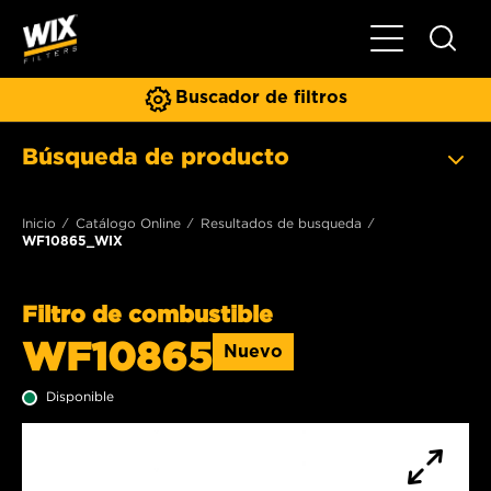
Toggle Naviga
Buscador de filtros
Búsqueda de producto
Inicio
Catálogo Online
Resultados de busqueda
WF10865_WIX
Filtro de combustible
WF10865
Nuevo
Disponible