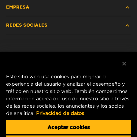
EMPRESA
SERVICIO PESADO
REDES SOCIALES
VEHÍCULOS LIVIANOS Y COMERCIALES
NOSOTROS
SERVICIOS INDUSTRIALES
Instagram
POLÍTICA DE PRIVACIDAD
PRODUCTOS RACING
Facebook
AVISO LEGAL
Este sitio web usa cookies para mejorar la
experiencia del usuario y analizar el desempeño y
tráfico en nuestro sitio web. También compartimos
1 Wix Way
información acerca del uso de nuestro sitio a través
de las redes sociales, los anunciantes y los socios
P.O. Box 1967
de analítica.
Privacidad de datos
Gastonia, NC 28054
Correo electrónico de producto y servicio al cliente:
Aceptar cookies
info@mann-hummel.com