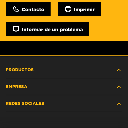
Contacto
Imprimir
Informar de un problema
PRODUCTOS
EMPRESA
SERVICIO PESADO
REDES SOCIALES
VEHÍCULOS LIVIANOS Y COMERCIALES
NOSOTROS
SERVICIOS INDUSTRIALES
Instagram