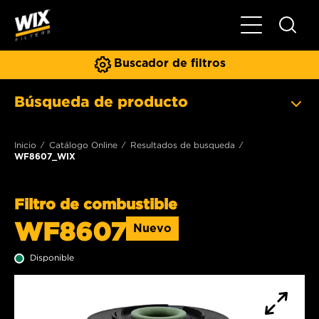
Toggle Naviga
Buscador de filtros
Búsqueda de producto
Inicio
Catálogo Online
Resultados de busqueda
WF8607_WIX
Filtro de combustible
WF8607
Nuevo
Disponible