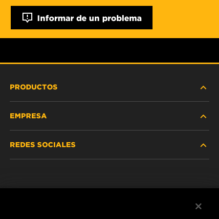
Informar de un problema
PRODUCTOS
EMPRESA
SERVICIO PESADO
REDES SOCIALES
VEHÍCULOS LIVIANOS Y COMERCIALES
NOSOTROS
SERVICIOS INDUSTRIALES
Instagram
POLÍTICA DE PRIVACIDAD
PRODUCTOS RACING
Facebook
AVISO LEGAL