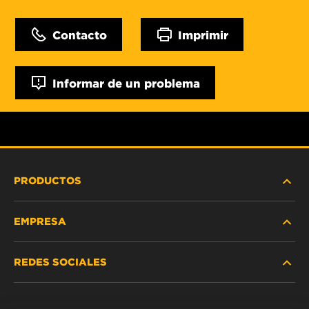
Contacto
Imprimir
Informar de un problema
PRODUCTOS
EMPRESA
SERVICIO PESADO
REDES SOCIALES
VEHÍCULOS LIVIANOS Y COMERCIALES
NOSOTROS
SERVICIOS INDUSTRIALES