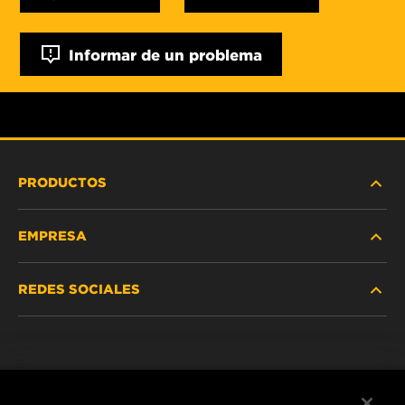
Informar de un problema
PRODUCTOS
EMPRESA
SERVICIO PESADO
REDES SOCIALES
VEHÍCULOS LIVIANOS Y COMERCIALES
NOSOTROS
SERVICIOS INDUSTRIALES
Instagram
POLÍTICA DE PRIVACIDAD
PRODUCTOS RACING