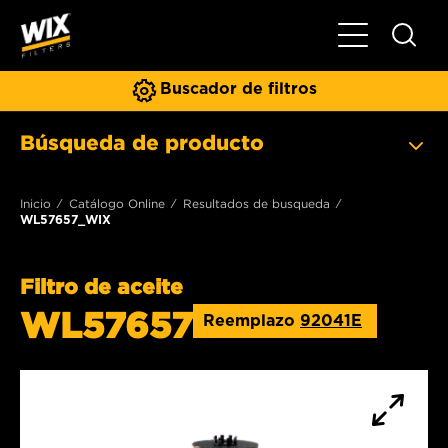
Toggle Naviga
Buscador de filtros
Búsqueda de producto
Inicio
Catálogo Online
Resultados de busqueda
WL57657_WIX
Filtro de aceite
WL57657
Reemplazo
92041E