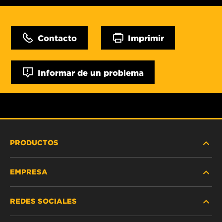
Contacto
Imprimir
Informar de un problema
PRODUCTOS
EMPRESA
SERVICIO PESADO
REDES SOCIALES
VEHÍCULOS LIVIANOS Y COMERCIALES
NOSOTROS