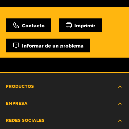
Contacto
Imprimir
Informar de un problema
PRODUCTOS
EMPRESA
SERVICIO PESADO
REDES SOCIALES
VEHÍCULOS LIVIANOS Y COMERCIALES
NOSOTROS